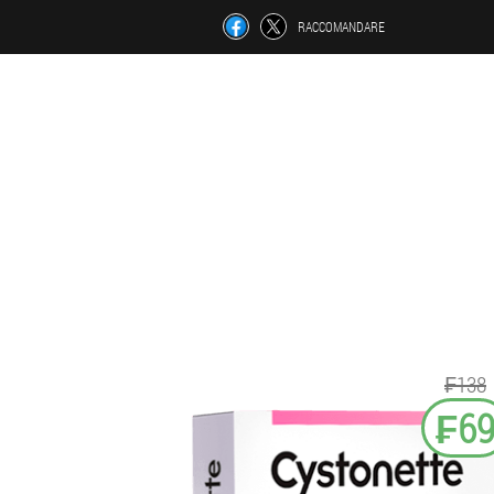
RACCOMANDARE
₣138
₣6