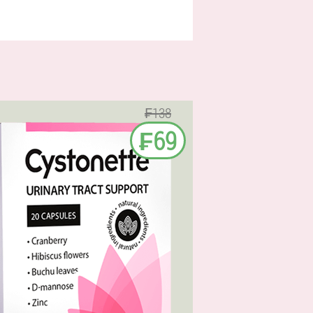
₣138
₣69