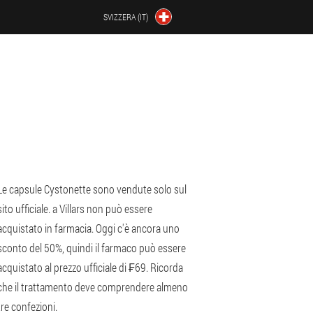
SVIZZERA (IT)
Le capsule Cystonette sono vendute solo sul
sito ufficiale. a Villars non può essere
acquistato in farmacia. Oggi c'è ancora uno
sconto del 50%, quindi il farmaco può essere
acquistato al prezzo ufficiale di ₣69. Ricorda
che il trattamento deve comprendere almeno
tre confezioni.