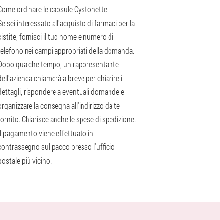
Come ordinare le capsule Cystonette
Se sei interessato all'acquisto di farmaci per la
cistite, fornisci il tuo nome e numero di
telefono nei campi appropriati della domanda.
Dopo qualche tempo, un rappresentante
dell'azienda chiamerà a breve per chiarire i
dettagli, rispondere a eventuali domande e
organizzare la consegna all'indirizzo da te
fornito. Chiarisce anche le spese di spedizione.
Il pagamento viene effettuato in
contrassegno sul pacco presso l'ufficio
postale più vicino.