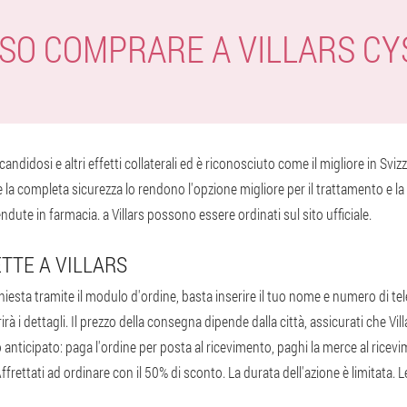
SO COMPRARE A VILLARS C
candidosi e altri effetti collaterali ed è riconosciuto come il migliore in Svi
 la completa sicurezza lo rendono l'opzione migliore per il trattamento e la 
ute in farmacia. a Villars possono essere ordinati sul sito ufficiale.
TTE A VILLARS
iesta tramite il modulo d'ordine, basta inserire il tuo nome e numero di tel
à i dettagli. Il prezzo della consegna dipende dalla città, assicurati che Villa
ticipato: paga l'ordine per posta al ricevimento, paghi la merce al ricevim
Affrettati ad ordinare con il 50% di sconto. La durata dell'azione è limitata