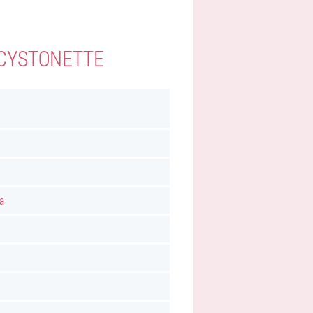
 CYSTONETTE
a