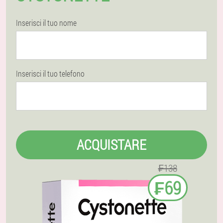
Inserisci il tuo nome
Inserisci il tuo telefono
ACQUISTARE
₣138
₣69