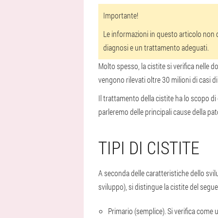
Importante!
Le informazioni in questo articolo non
diagnosi e un trattamento adeguati.
Molto spesso, la cistite si verifica nelle
vengono rilevati oltre 30 milioni di casi d
Il trattamento della cistite ha lo scopo di
parleremo delle principali cause della pato
TIPI DI CISTITE
A seconda delle caratteristiche dello svi
sviluppo), si distingue la cistite del segue
Primario (semplice). Si verifica come 