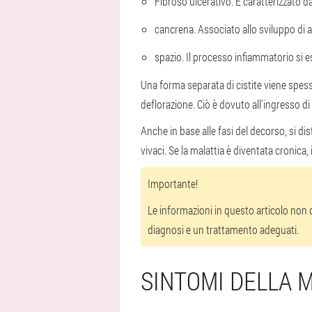
Fibroso ulcerativo. È caratterizzato 
cancrena. Associato allo sviluppo di al
spazio. Il processo infiammatorio si
Una forma separata di cistite viene spesso 
deflorazione. Ciò è dovuto all'ingresso di
Anche in base alle fasi del decorso, si di
vivaci. Se la malattia è diventata cronica
Importante!
Le informazioni in questo articolo non
diagnosi e un trattamento adeguati.
SINTOMI DELLA 