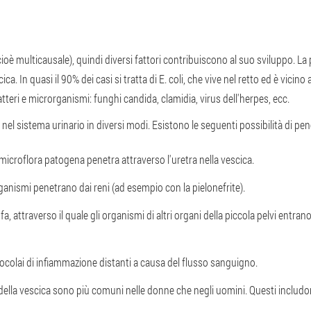
E
cioè multicausale), quindi diversi fattori contribuiscono al suo sviluppo. La
ca. In quasi il 90% dei casi si tratta di E. coli, che vive nel retto ed è vicino 
tteri e microrganismi: funghi candida, clamidia, virus dell'herpes, ecc.
nel sistema urinario in diversi modi. Esistono le seguenti possibilità di pen
 microflora patogena penetra attraverso l'uretra nella vescica.
ganismi penetrano dai reni (ad esempio con la pielonefrite).
fa, attraverso il quale gli organismi di altri organi della piccola pelvi entra
focolai di infiammazione distanti a causa del flusso sanguigno.
ni della vescica sono più comuni nelle donne che negli uomini. Questi inclu