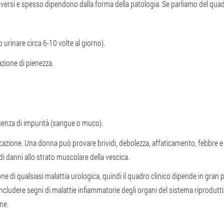
diversi e spesso dipendono dalla forma della patologia. Se parliamo del qua
 urinare circa 6-10 volte al giorno).
azione di pienezza.
esenza di impurità (sangue o muco).
cazione. Una donna può provare brividi, debolezza, affaticamento, febbre e 
 di danni allo strato muscolare della vescica.
e di qualsiasi malattia urologica, quindi il quadro clinico dipende in gran p
 includere segni di malattie infiammatorie degli organi del sistema riprodu
ne.