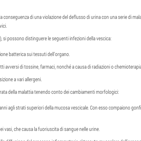
a conseguenza di una violazione del deflusso di urina con una serie di mala
ici.
), si possono distinguere le seguenti infezioni della vescica:
zione batterica sui tessuti dell'organo.
etti avversi di tossine, farmaci, nonché a causa di radiazioni o chemioterapi
sizione a vari allergeni.
arata della malattia tenendo conto dei cambiamenti morfologici:
 danni agli strati superiori della mucosa vescicale. Con esso compaiono gon
i vasi, che causa la fuoriuscita di sangue nelle urine.