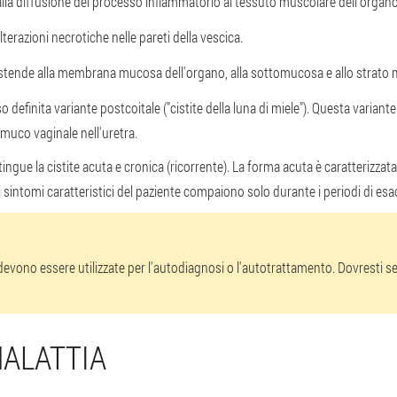
dalla diffusione del processo infiammatorio al tessuto muscolare dell'organo
terazioni necrotiche nelle pareti della vescica.
 estende alla membrana mucosa dell'organo, alla sottomucosa e allo strato 
definita variante postcoitale ("cistite della luna di miele"). Questa variante 
 muco vaginale nell'uretra.
stingue la cistite acuta e cronica (ricorrente). La forma acuta è caratterizz
, i sintomi caratteristici del paziente compaiono solo durante i periodi di es
 devono essere utilizzate per l'autodiagnosi o l'autotrattamento. Dovresti
MALATTIA