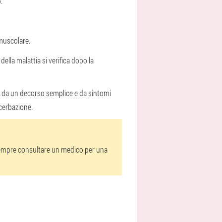
.
muscolare.
della malattia si verifica dopo la
ata da un decorso semplice e da sintomi
acerbazione.
 sempre consultare un medico per una