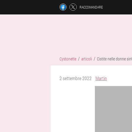
RACCOMANDARE
Cystonette
articoli
Cistite nelle donne si
2 settembre 2022
Martin