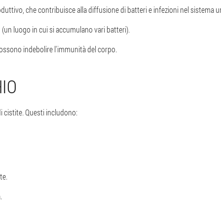
duttivo, che contribuisce alla diffusione di batteri e infezioni nel sistema ur
 (un luogo in cui si accumulano vari batteri).
ossono indebolire l'immunità del corpo.
HIO
i cistite. Questi includono:
te.
.