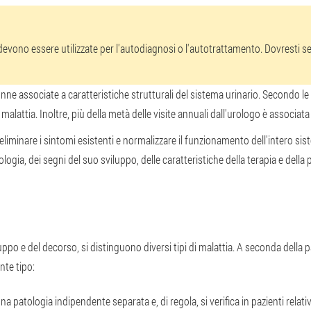
 devono essere utilizzate per l'autodiagnosi o l'autotrattamento. Dovresti
 donne associate a caratteristiche strutturali del sistema urinario. Secondo l
i malattia. Inoltre, più della metà delle visite annuali dall'urologo è associata
 eliminare i sintomi esistenti e normalizzare il funzionamento dell'intero sis
logia, dei segni del suo sviluppo, delle caratteristiche della terapia e della
luppo e del decorso, si distinguono diversi tipi di malattia. A seconda dell
nte tipo:
una patologia indipendente separata e, di regola, si verifica in pazienti re