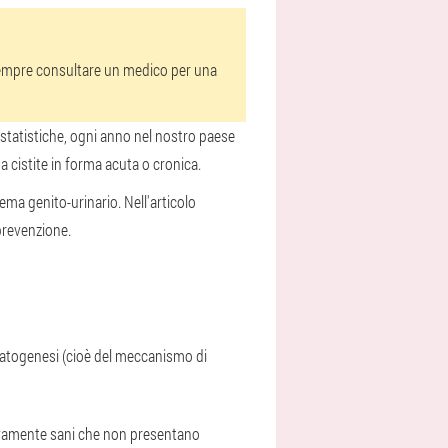
 sempre consultare un medico per una
e statistiche, ogni anno nel nostro paese
 a cistite in forma acuta o cronica.
tema genito-urinario. Nell'articolo
 prevenzione.
a patogenesi (cioè del meccanismo di
lativamente sani che non presentano