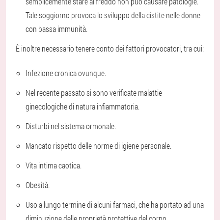
semplicemente stare al freddo non può causare patologie.
Tale soggiorno provoca lo sviluppo della cistite nelle donne
con bassa immunità.
È inoltre necessario tenere conto dei fattori provocatori, tra cui:
Infezione cronica ovunque.
Nel recente passato si sono verificate malattie
ginecologiche di natura infiammatoria.
Disturbi nel sistema ormonale.
Mancato rispetto delle norme di igiene personale.
Vita intima caotica.
Obesità.
Uso a lungo termine di alcuni farmaci, che ha portato ad una
diminuzione delle proprietà protettive del corpo.