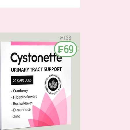
₣138
₣69