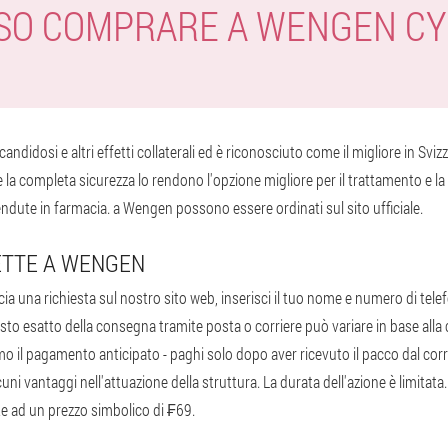
SO COMPRARE A WENGEN C
candidosi e altri effetti collaterali ed è riconosciuto come il migliore in Svi
 la completa sicurezza lo rendono l'opzione migliore per il trattamento e la 
ndute in farmacia. a Wengen possono essere ordinati sul sito ufficiale.
ETTE A WENGEN
cia una richiesta sul nostro sito web, inserisci il tuo nome e numero di tel
l costo esatto della consegna tramite posta o corriere può variare in base all
o il pagamento anticipato - paghi solo dopo aver ricevuto il pacco dal corrie
cuni vantaggi nell'attuazione della struttura. La durata dell'azione è limitat
e ad un prezzo simbolico di ₣69.