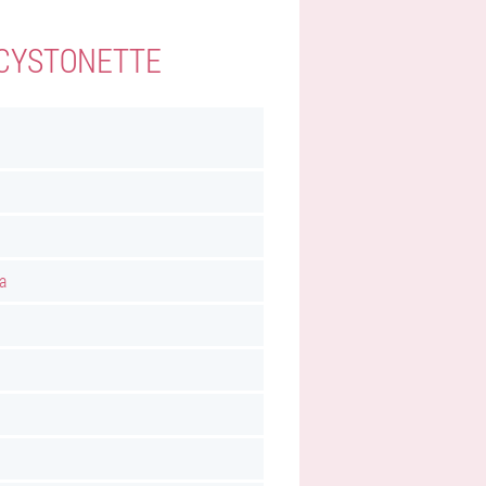
 CYSTONETTE
a