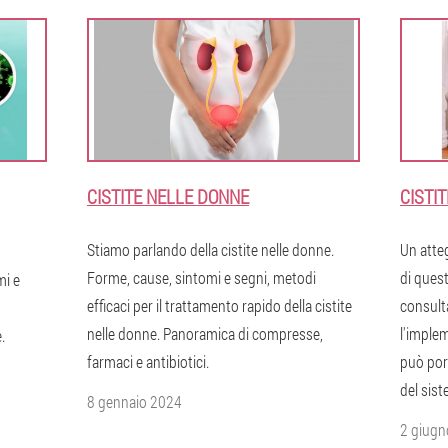
CISTITE NELLE DONNE
CISTIT
Stiamo parlando della cistite nelle donne.
Un atte
Forme, cause, sintomi e segni, metodi
di quest
mi e
efficaci per il trattamento rapido della cistite
consult
nelle donne. Panoramica di compresse,
l'implem
.
farmaci e antibiotici.
può port
del sist
8 gennaio 2024
2 giugn