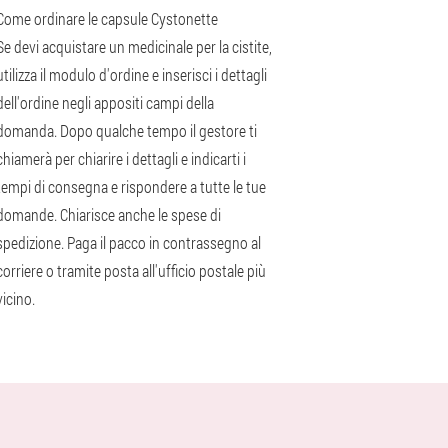
Come ordinare le capsule Cystonette
Se devi acquistare un medicinale per la cistite,
utilizza il modulo d'ordine e inserisci i dettagli
dell'ordine negli appositi campi della
domanda. Dopo qualche tempo il gestore ti
chiamerà per chiarire i dettagli e indicarti i
tempi di consegna e rispondere a tutte le tue
domande. Chiarisce anche le spese di
spedizione. Paga il pacco in contrassegno al
corriere o tramite posta all'ufficio postale più
vicino.