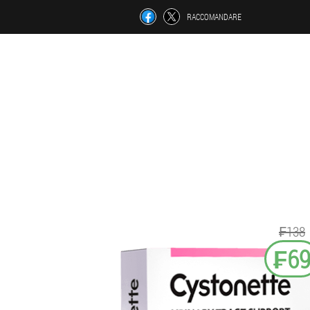
RACCOMANDARE
₣138
₣6