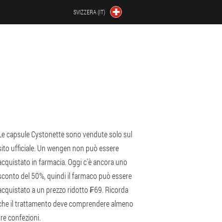
SVIZZERA (IT)
Le capsule Cystonette sono vendute solo sul
sito ufficiale. Un wengen non può essere
acquistato in farmacia. Oggi c'è ancora uno
sconto del 50%, quindi il farmaco può essere
acquistato a un prezzo ridotto ₣69. Ricorda
che il trattamento deve comprendere almeno
tre confezioni.