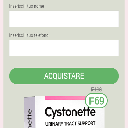
Inserisci il tuo nome
Inserisci il tuo telefono
ACQUISTARE
₣138
₣69